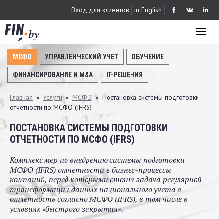
Перейти
Вход для клиентов
in English
к
основному
Toggl
содержанию
naviga
МСФО
УПРАВЛЕНЧЕСКИЙ УЧЕТ
ОБУЧЕНИЕ
ФИНАНСИРОВАНИЕ И M&A
IT-РЕШЕНИЯ
Вы
Главная
»
Услуги
»
МСФО
»
Постановка системы подготовки
отчетности по МСФО (IFRS)
здесь
ПОСТАНОВКА СИСТЕМЫ ПОДГОТОВКИ
ОТЧЕТНОСТИ ПО МСФО (IFRS)
Комплекс мер по внедрению системы подготовки
МСФО (IFRS) отчетности в бизнес-процессы
компаний, перед которыми стоит задача регулярной
трансформации данных национального учета в
отчетность согласно МСФО (IFRS), в том числе в
условиях «быстрого закрытия».