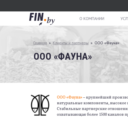
Перейти
к
основному
О КОМПАНИИ
УСЛ
содержанию
Вы
Главная
»
Клиенты и партнеры
»
ООО «Фауна»
здесь
ООО «ФАУНА»
ООО «Фауна»
– крупнейший произво
натуральные компоненты, высокое к
Стабильные партнерские отношения 
охватывающая более 1500 каналов 