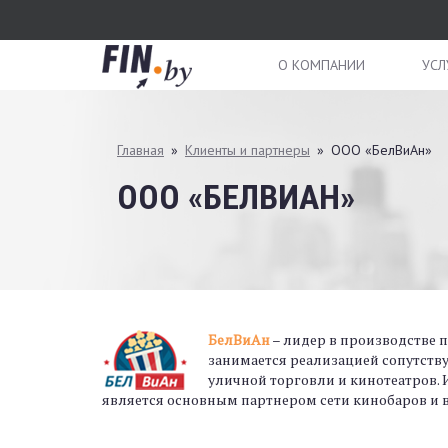
Перейти
к
основному
О КОМПАНИИ
УСЛ
содержанию
Вы
Главная
»
Клиенты и партнеры
»
ООО «БелВиАн»
здесь
ООО «БЕЛВИАН»
БелВиАн
– лидер в производстве 
занимается реализацией сопутств
уличной торговли и кинотеатров. 
является основным партнером сети кинобаров и в